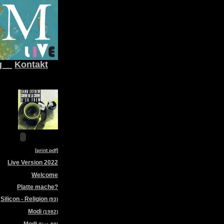
g__
Kontakt
[print pdf]
Live Version 2022
Welcome
Platte mache?
Silicon - Religion
(93)
Modi
(1982)