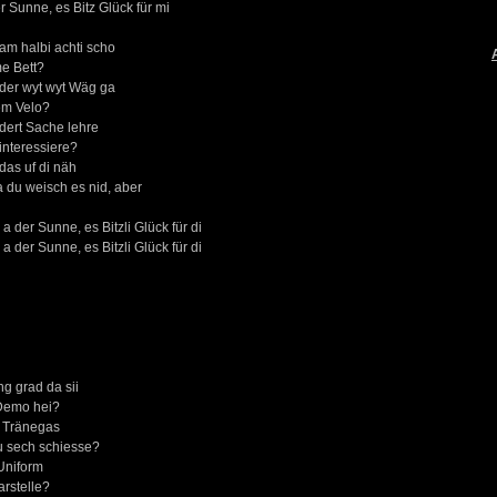
der Sunne, es Bitz Glück für mi
m halbi achti scho
e Bett?
er wyt wyt Wäg ga
 em Velo?
ert Sache lehre
interessiere?
as uf di näh
a du weisch es nid, aber
a der Sunne, es Bitzli Glück für di
a der Sunne, es Bitzli Glück für di
g grad da sii
 Demo hei?
 Tränegas
 sech schiesse?
Uniform
rstelle?