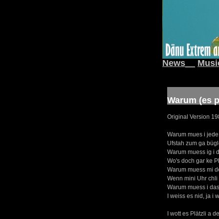
News__
Musi
Warum (es pl
Original Version 1
Warum mues i jede
Ufstah zum ga büg
Warum muess ig i d
Wo's doch gar ke Pl
Warum muess mi de
Wenn mini Uhr chli
Warum muess i das
I weiss es nid, ja i 
I wott es Plätzli a 