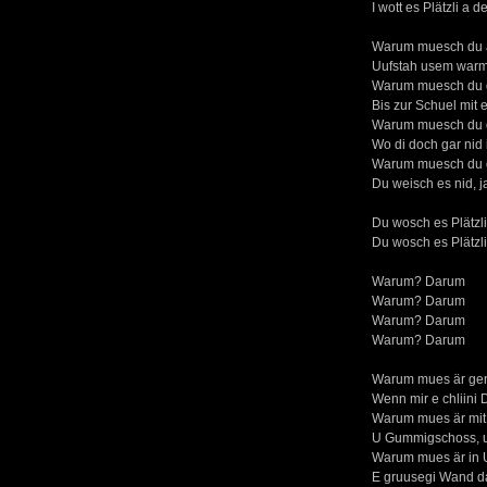
I wott es Plätzli a 
Warum muesch du a
Uufstah usem warm
Warum muesch du d
Bis zur Schuel mit
Warum muesch du d
Wo di doch gar nid 
Warum muesch du d
Du weisch es nid, j
Du wosch es Plätzli 
Du wosch es Plätzli 
Warum? Darum
Warum? Darum
Warum? Darum
Warum? Darum
Warum mues är gen
Wenn mir e chliini
Warum mues är mit
U Gummigschoss, u
Warum mues är in 
E gruusegi Wand da