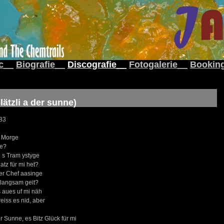
c__
Biografie__
Discografie__
Fotogalerie__
Bookin
ätzli a der sunne)
983
 Morge
le?
 s Tram ystyge
atz für mi het?
r Chef aasinge
 langsam geit?
 aues uf mi näh
weiss es nid, aber
der Sunne, es Bitz Glück für mi