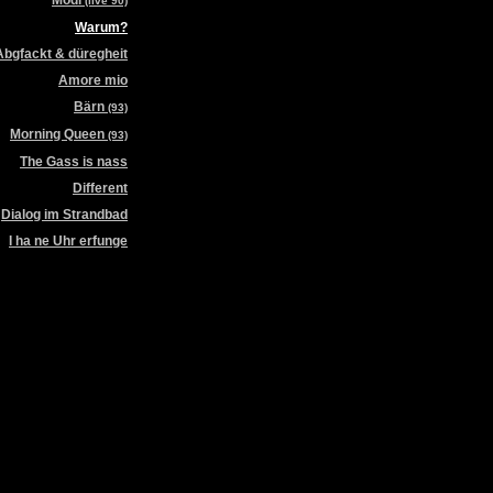
Modi
(live 90)
Warum?
Abgfackt & düregheit
Amore mio
Bärn
(93)
Morning Queen
(93)
The Gass is nass
Different
Dialog im Strandbad
I ha ne Uhr erfunge