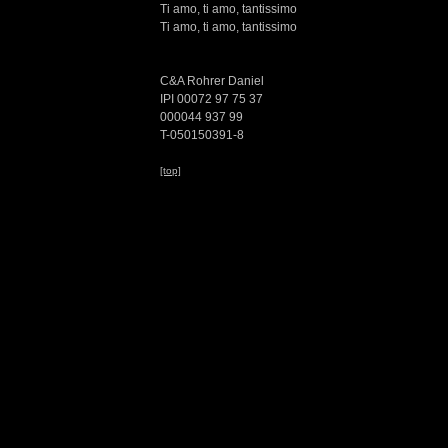
Ti amo, ti amo, tantissimo
Ti amo, ti amo, tantissimo
C&A Rohrer Daniel
IPI 00072 97 75 37
000044 937 99
T-050150391-8
[top]