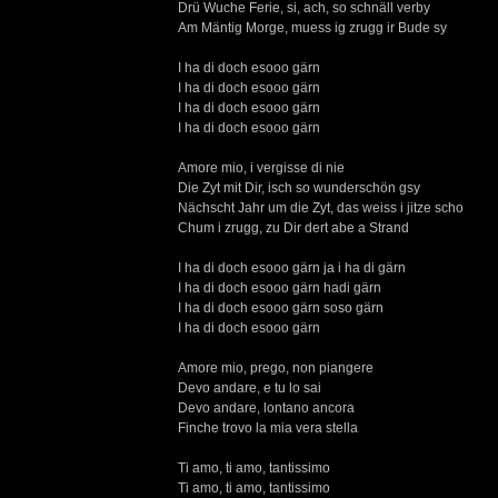
Drü Wuche Ferie, si, ach, so schnäll verby
Am Mäntig Morge, muess ig zrugg ir Bude sy
I ha di doch esooo gärn
I ha di doch esooo gärn
I ha di doch esooo gärn
I ha di doch esooo gärn
Amore mio, i vergisse di nie
Die Zyt mit Dir, isch so wunderschön gsy
Nächscht Jahr um die Zyt, das weiss i jitze scho
Chum i zrugg, zu Dir dert abe a Strand
I ha di doch esooo gärn ja i ha di gärn
I ha di doch esooo gärn hadi gärn
I ha di doch esooo gärn soso gärn
I ha di doch esooo gärn
Amore mio, prego, non piangere
Devo andare, e tu lo sai
Devo andare, lontano ancora
Finche trovo la mia vera stella
Ti amo, ti amo, tantissimo
Ti amo, ti amo, tantissimo