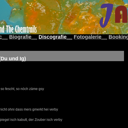
c__
Biografie__
Discografie__
Fotogalerie__
Bookin
(Du und Ig)
, so fescht, so nöch zäme gsy
hicht ohni dass mers gmerkt hei verby
iegel isch kabutt, der Zouber isch verby