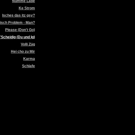
Nümme Läbe
Ke Strom
Isches das itz gsy?
isch Problem - Man?
Please (Don't Go)
'Scheidig (Du und Ig)
Volli Züg
Hei cho zu Mir
Karma
Schlafe