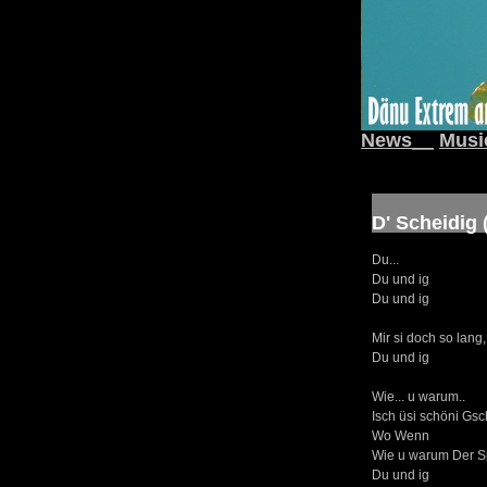
News__
Musi
D' Scheidig 
Du...
Du und ig
Du und ig
Mir si doch so lang
Du und ig
Wie... u warum..
Isch üsi schöni Gsc
Wo Wenn
Wie u warum Der Sp
Du und ig