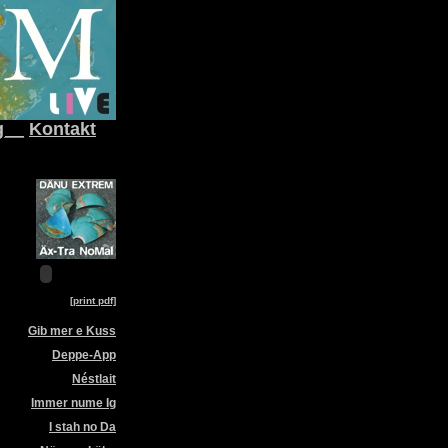
g__
Kontakt
[print pdf]
Gib mer e Kuss
Deppe-App
Néstlait
Immer nume Ig
I stah no Da