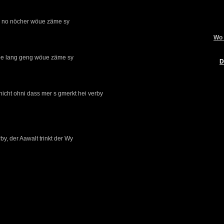
h, no nöcher wöue zäme sy
Wo 
be lang geng wöue zäme sy
D
hicht ohni dass mer s gmerkt hei verby
by, der Aawalt trinkt der Wy