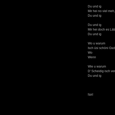
Du und ig
Mir hei no viel me
Du und ig
Du und ig
Mir hei doch es Lä
Du und ig
Wo u warum
Isch üsi schöni Gsc
Wo
Wenn
Wie u warum
D' Scheidig isch ver
Du und ig
[top]