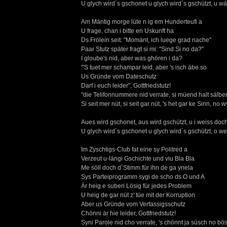
U glych wird´s gschonet u glych wird´s gschützt, u wä
Am Mäntig morge lüte n ig em Hunderteufi a
U frage, chan i bitte en Uskunft ha
Ds Frölein seit: "Momänt, ich luege grad nache"
Paar Stutz später fragt si mi: "Sind Si no da?"
I gloube's nid, aber was ghören i da?
"'S tuet mer schampar leid, aber 's isch äbe so
Us Gründe vom Dateschutz
Darf i euch leider", Gottfriedstutz!
"die Telifonnummere nid verrate, si müend halt sälber 
Si seit mer nüt, si seit gar nüt, 's het gar ke Sinn, no w
Aues wird gschonet, aus wird gschützt, u i weiss doch
U glych wird´s gschonet u glych wird´s gschützt, o w
Im Zyschtigs-Club fat eine sy Politred a
Verzeut u-längi Gschichte und viu Bla Bla
Me söll doch d´Stimm für ihn de ga ynela
Sys Parteiprogramm sygi de scho ds O und A
Är heig e suberi Lösig für jedes Problem
U heig de gar nüt z' tüe mit der Korruption
Aber us Gründe vom Verfassigsschutz
Chönni är hie leider, Gottfriedstutz!
Syni Parole nid cho verrate, 's chönnt ja süsch no bö