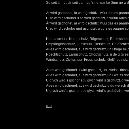
So seit är nüt, är seit gar nüt, 's het gar ke Sinn no wy
Är wird gschonet, är wird gschützt, wüu das es paarn
U so wird gschonet u so wird gschützt, o wenn aues n
Är wird gschonet, är wird gschützt, wüu das es paarn
U so wird gschobe und usgnützt, wüu´s es paarne so
Heimatschutz, Naturschutz, Rägeschutz, Rächtsschu
Empfängnisschutz, Luftschutz, Tierschutz, Chlöschterl
Aues wird gschonet, aus wird gschützt, un i frage mi,
Roschtschutz, Lärmschutz, Chopfschutz, u de git's se
Windschutz, Zivilschutz, Froschtschutz, Gottfriedstutz
Aues wird gschonet u wird gschützt, un i weiss, dass
Aues wird gschonet, aus wird gschützt, un i weiss doc
U glych wird´s gschonet u glych wird´s gschützt, o w
Aues wird gschonet, aus wird gschützt, u du weisch d
U glych wird´s gschonet u glych wird´s gschützt, o w
[top]