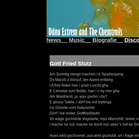
News__
Music__
Biografie__
Disco
Gott Fried Stutz
Am Sunntig morge machen i e Spaziergang
Ds Marzili z düruuf, der Aaren entlang
Uf freii Natur han i grad Luscht gha
E Cervelat zum Brätle, han i o by mer gha
Am Waldrand, ja, was gsehn i da?
E grossi Tafele, i dörf hie nid wyterga
Us Gründe vom Naturschtz
Dörf i hie leider, Gottfriedstutz!
Vo wäge gschützte Vogelarte, mys Würschtli, leider, n
I mache ne nüt, mache ne doch nüt, aber 's het ke Si
Aues wird gschoonet, aus wird gschützt, un i frage mi