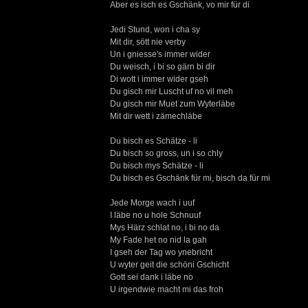
Aber es isch es Gschänk, vo mir für di
Jedi Stund, won i cha sy
Mit dir, sött nie verby
Un i gniesse's immer wider
Du weisch, i bi so gärn bi dir
Di wott i immer wider gseh
Du gisch mir Luscht uf no vil meh
Du gisch mir Muet zum Wyterläbe
Mit dir wett i zämechläbe
Du bisch es Schätze - li
Du bisch so gross, un i so chly
Du bisch mys Schätze - li
Du bisch es Gschänk für mi, bisch da für mi
Jede Morge wach i uuf
I läbe no u hole Schnuuf
Mys Härz schlat no, i bi no da
My Fade het no nid la gah
I gseh der Tag wo ynebricht
U wyter geit die schöni Gschicht
Gott sei dank i läbe no
U irgendwie macht mi das froh