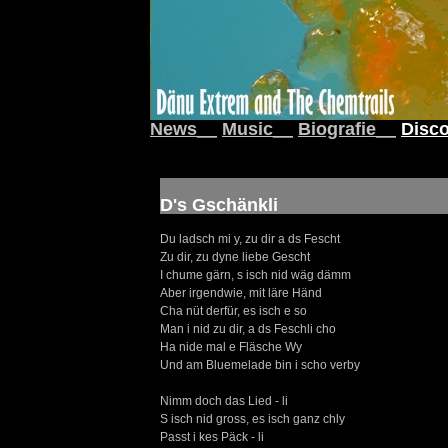
News__
Music__
Biografie__
Disco
D's Gschänkli
Du ladsch mi y, zu dir a ds Fescht
Zu dir, zu dyne liebe Gescht
I chume gärn, s isch nid wäg dämm
Aber irgendwie, mit läre Händ
Cha nüt derfür, es isch e so
Man i nid zu dir, a ds Feschli cho
Ha nide mal e Fläsche Wy
Und am Bluemelade bin i scho verby
Nimm doch das Lied - li
S isch nid gross, es isch ganz chly
Passt i kes Päck - li