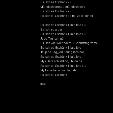
Es isch es Gschänk - li
Mängisch gross u mängisch chly
Es isch es Gschänk - li
Es isch es Gschänk für mi, vo dir für mi
Es isch es Gschänk-li lala lolo luu
Es isch so gross
Es isch es Gschänk-li lala lolo luu
Jede Tag isch nöi
Es isch wie Wiehnacht u Geburtstag zäme
Es isch es Gschänk-li lala lolo
Ja, jede Tag, jedi Stung isch nöi
Es isch es Gschänk-li lala lolo
Mys Härz schlaht no, i bi no da
Es isch es Gschänk-li lala lolo luu
My Fade het no nid la gah
Es isch es Gschänk
[top]