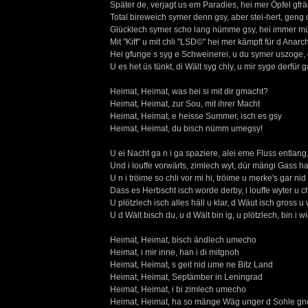
Später de, verjagt us em Paradies, hei mer Öpfel gf
Total bireweich symer denn gsy, aber stei-hert, geng
Glücklech symer scho lang nümme gsy, hei immer mü
Mit "Kiff" u mit chli "LSD©" hei mer kämpft für d Anarc
Hei gfunge s syg e Schweinerei, u du symer uszoge,
U es het üs tünkt, di Wält syg chly, u mir syge derfür 
Heimat, Heimat, was hei si mit dir gmacht?
Heimat, Heimat, zur Sou, mit ihrer Macht
Heimat, Heimat, e heisse Summer, isch es gsy
Heimat, Heimat, du bisch nümm umegsy!
U ei Nacht ga n i ga spaziere, alei eme Fluss entla
Und i louffe vorwärts, zimlech wyt, dür mängi Gass hal
U n i tröime so chli vor mi hi, tröime u merke's gar nid
Dass es Herbscht isch worde derby, i louffe wyter u ch
U plötzlech isch alles häll u klar, d Wäut isch gross 
U d Wält bisch du, u d Wält bin ig, u plötzlech, bin i 
Heimat, Heimat, bisch ändlech umecho
Heimat, i mir inne, han i di mitgnoh
Heimat, Heimat, s geit nid ume ne Bitz Land
Heimat, Heimat, Septämber in Leningrad
Heimat, Heimat, i bi zimlech umecho
Heimat, Heimat, ha so mänge Wäg unger d Sohle gn