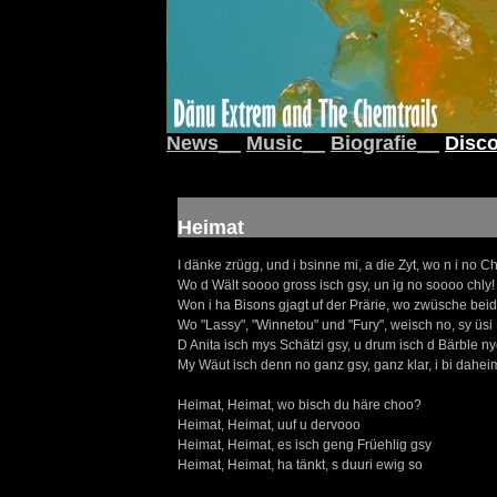
News__
Music__
Biografie__
Disco
Heimat
I dänke zrügg, und i bsinne mi, a die Zyt, wo n i no C
Wo d Wält soooo gross isch gsy, un ig no soooo chly!
Won i ha Bisons gjagt uf der Prärie, wo zwüsche be
Wo "Lassy", "Winnetou" und "Fury", weisch no, sy üsi
D Anita isch mys Schätzi gsy, u drum isch d Bärble n
My Wäut isch denn no ganz gsy, ganz klar, i bi dahei
Heimat, Heimat, wo bisch du häre choo?
Heimat, Heimat, uuf u dervooo
Heimat, Heimat, es isch geng Früehlig gsy
Heimat, Heimat, ha tänkt, s duuri ewig so