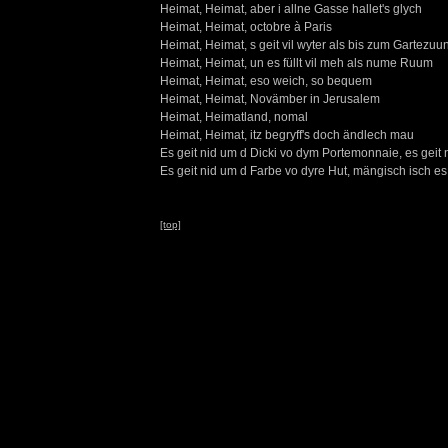
Heimat, Heimat, aber i allne Gasse hallet's glych
Heimat, Heimat, octobre à Paris
Heimat, Heimat, s geit vil wyter als bis zum Gartezuu
Heimat, Heimat, un es füllt vil meh als nume Ruum
Heimat, Heimat, eso weich, so bequem
Heimat, Heimat, Novämber in Jerusalem
Heimat, Heimatland, nomal
Heimat, Heimat, itz begryff's doch ändlech mau
Es geit nid um d Dicki vo dym Portemonnaie, es geit
Es geit nid um d Farbe vo dyre Hut, mängisch isch es 
[top]