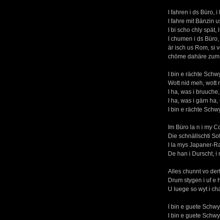
I fahren i ds Büro, 
I fahre mit Bänzin u
I bi scho chly spät
I chumen i ds Büro,
är isch us Rom, si v
chöme dahäre zum S
I bin e rächte Schw
Wott nid meh, wott 
I ha, was i bruuche,
I ha, was i gärn ha
I bin e rächte Schw
Im Büro la n i my C
Die schnällschti So
I la mys Japaner-Ra
De han i Durscht, i
Alles chunnt vo der
Drum stygen i uf e
U luege so wyt i ch
I bin e guete Schwy
I bin e guete Schwy