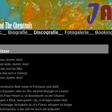
c__
Biografie__
Discografie__
Fotogalerie__
Bookin
itzer
yzer, dumm, doof
nid wyter, dumm, doof
 das isch ke Witz
, u das isch d Schwyz
yzer, dumm, doof
nordische Bett, made in Finnland, jedi Wett
 us Equador, oder es Tee, beschti Margge us Ceylon
t, es Paar Hosen a, us Boumwulle us der Ukraina
agen e Blick, was gsehn i da, si bringe's wider dick
Tschingge, tschalpen üs uf d Füess, wöugen üs lingge
hmarotze, u die söll me doch alli furtputze!