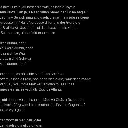
i la mys Outo a, du hesch's errate, es isch e Toyota
sem Kuwait, ah ja, s Paar Italian Shoes han i o no aagleit
, lueg i my Swatch mau a, u gseh, die isch ja made in Korea
 grüesse mit "Hallo", grüesse d Ilona, u der Giorgio o
o Bratislava, Ussländer, uf die chasch di nie verla
chmarotze, u i darf nid mau motze
yzer, dumm, doof
nid wyter, dumm, doof
 das isch ke Witz
, u das isch d Schwyz
yzer, dumm, doof
omputer a, ds nöischte Modäll us Amerika
ftware, s isch e Fröid, natürlech isch o die, "american made"
diöli a , "wau!" die Mäickel Jäcksen muess i haa!
 muess es ha, es yschalts Coci us Atlanta
t, nüt chunnt vo da, i cha nid läbe vo Chäs u Schoggola
 höchscht Bärg won i cha, mache ds Härz u d Ougen uuf
aa, so wyt i gseh
zer, wott viu meh, viu wyter
zer, gseh viu meh, viu wyter