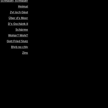
Schnäuer, schnäuer
Heimat
Zyt isch Gäut
Über d's Meer
D's Gschänk-li
Schärme
Wohär? Wohi?
Gott Fried Stutz
Blyb no chly
Zins