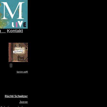
g__
Kontakt
[print pdf]
Rächti Schwitzer
Jasse