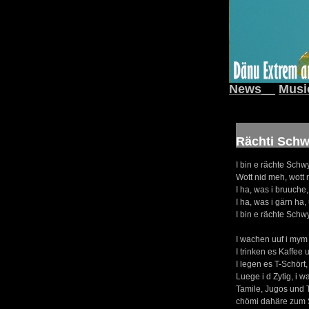
News__
Musi
Rächti Schw
I bin e rächte Schw
Wott nid meh, wott 
I ha, was i bruuche,
I ha, was i gärn ha
I bin e rächte Schw
I wachen uuf i mym 
I trinken es Kaffee
I legen es T-Schör
Luege i d Zytig, i w
Tamile, Jugos und 
chömi dahäre zum Sc